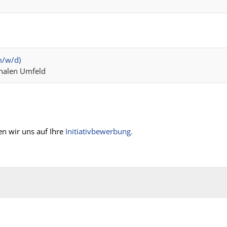
m/w/d)
onalen Umfeld
uen wir uns auf Ihre
Initiativbewerbung.
Cookieeinstellungen
Offene Stellen
Suche