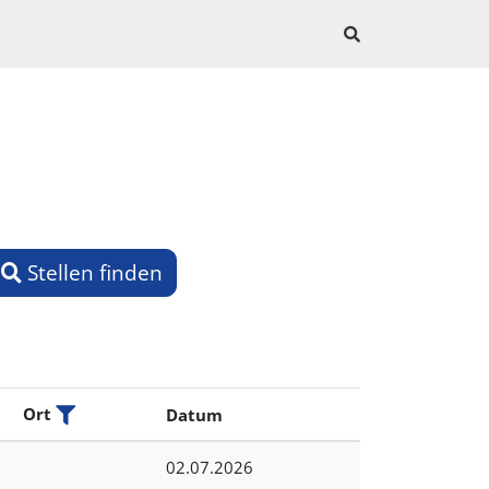
Suche
Stellen finden
Ort
Datum
< joblocation_filter >
02.07.2026